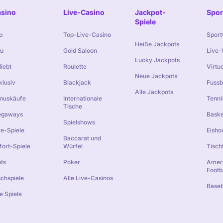
sino
Live-Casino
Jackpot-
Spor
Spiele
p
Top-Live-Casino
Sport
Heiße Jackpots
u
Gold Saloon
Live-
Lucky Jackpots
liebt
Roulette
Virtue
Neue Jackpots
klusiv
Blackjack
Fussb
Alle Jackpots
nuskäufe
Internationale
Tenni
Tische
gaways
Baske
Spielshows
ve-Spiele
Eisho
Baccarat und
fort-Spiele
Würfel
Tisch
ots
Poker
Amer
Footb
schspiele
Alle Live-Casinos
Baseb
le Spiele