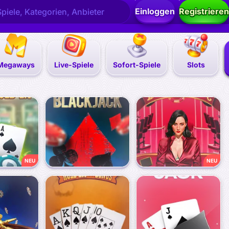
Einloggen
Registrieren
Spiele, Kategorien, Anbieter
Megaways
Live-Spiele
Sofort-Spiele
Slots
 Holdem
3D Blackjack
Blackjack Premium
NEU
NEU
tte
Texas Holdem Bonus
Blackjack