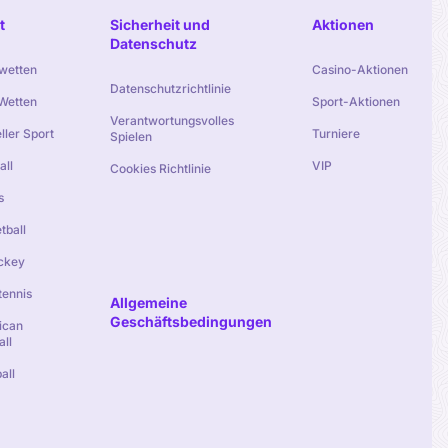
t
Sicherheit und
Aktionen
Datenschutz
wetten
Casino-Aktionen
Datenschutzrichtlinie
Wetten
Sport-Aktionen
Verantwortungsvolles
ller Sport
Turniere
Spielen
all
VIP
Cookies Richtlinie
s
tball
ckey
tennis
Allgemeine
Geschäftsbedingungen
ican
all
all