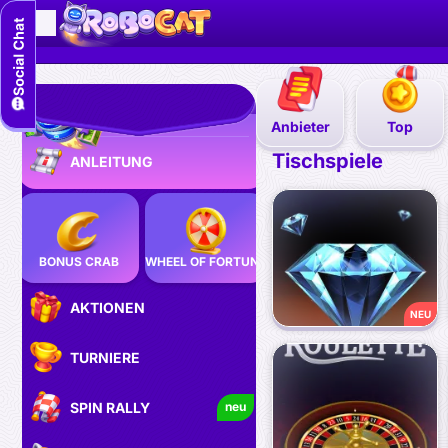
ROBOSLOT
Anbieter
Top
Tischspiele
ANLEITUNG
Diamond Blackjack
BONUS CRAB
WHEEL OF FORTUNE
AKTIONEN
NEU
TURNIERE
European Roulette
SPIN RALLY
neu